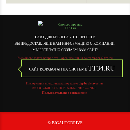
Спонсор проекта
TT34.ru
САЙТ ДЛЯ БИЗНЕСА - ЭТО ПРОСТО!
ВЫ ПРЕДОСТАВЛЯЕТЕ НАМ ИНФОРМАЦИЮ О КОМПАНИИ,
МЫ БЕСПЛАТНО СОЗДАЕМ ВАМ САЙТ!
Вы можете задать вопрос этой организации на сайте
vopros2org.ru
TT34.RU
САЙТ РАЗРАБОТАН НА СИСТЕМЕ
Информация представлена порталом
big-book-avto.ru
© ООО «БИГ БУК ПОРТАЛЫ», 2013 — 2026
Пользовательское соглашение
©
BIGAUTODRIVE